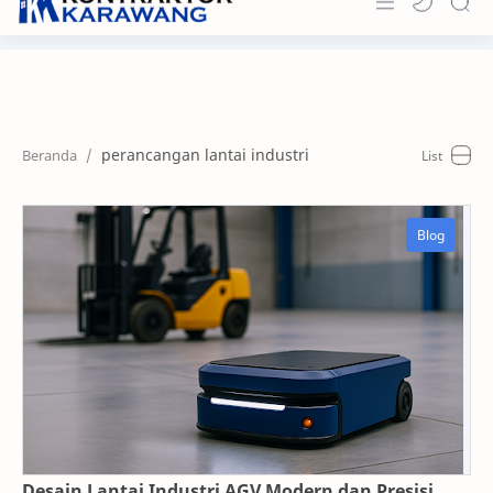
Home
About
perancangan lantai industri
Portfolio
News & Info
Contact
Desain Lantai Industri AGV Modern dan Presisi