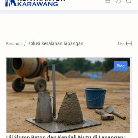
Home
About
solusi kesalahan lapangan
Portfolio
News & Info
Contact
Uji Slump Beton dan Kendali Mutu di Lapangan: