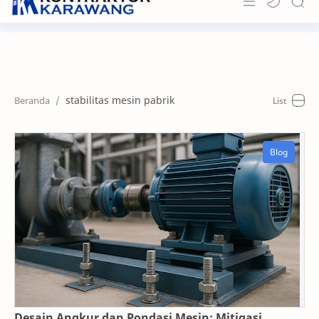
Home
About
stabilitas mesin pabrik
Portfolio
News & Info
Contact
Desain Angkur dan Pondasi Mesin: Mitigasi