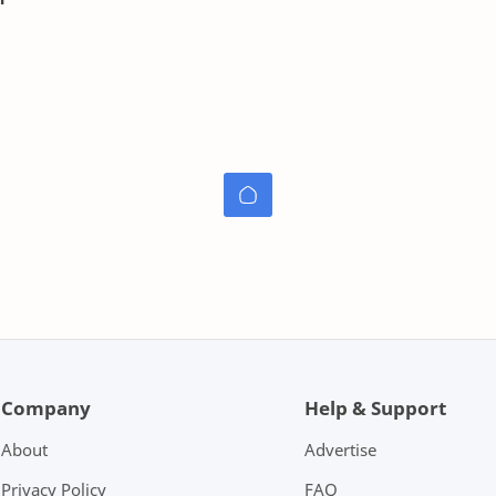
di
Company
Help & Support
About
Advertise
Privacy Policy
FAQ