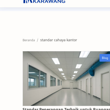
+62267 8632104
nf@nikifour.co.id
standar cahaya kantor
Standar Penerangan Terbaik untuk Ruanga