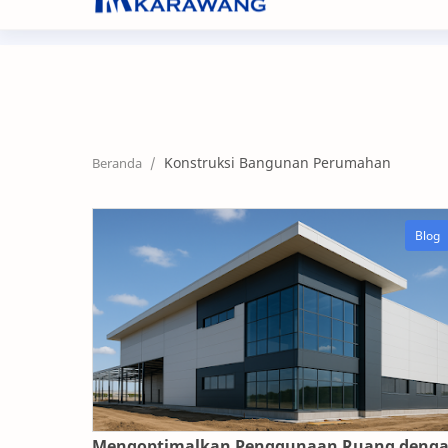
+62267 8632104
nf@nikifour.co.id
Konstruksi Bangunan Perumahan
Mengoptimalkan Penggunaan Ruang deng