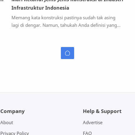
Infrastruktur Indonesia
Memang kata konstruksi pastinya sudah tak asing
lagi di dengar. Namun, tahukah Anda definisi yang
…
sesungguhnya dari konstruksi? Berdasarkan dari
KBBI…
Company
Help & Support
About
Advertise
Privacy Policy
FAQ