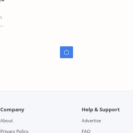
au
g…
Company
Help & Support
About
Advertise
Privacy Policy
FAQ