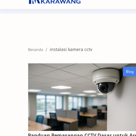
+62267 8632104
nf@nikifour.co.id
instalasi kamera cctv
Panduan Pemasangan CCTV Dasar untuk Ar