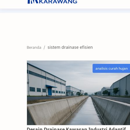
+62267 8632104
nf@nikifour.co.id
sistem drainase efisien
Desain Drainase Kawasan Industri Adaptif