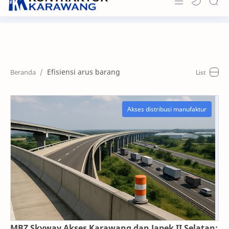
Home
About
Efisiensi arus barang
Portfolio
News & Info
Contact
MBZ Skyway Akses Karawang dan Japek II Selatan: