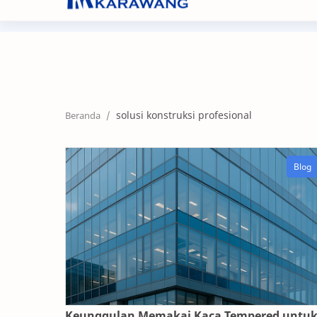
+62267 8632104
nf@nikifour.co.id
solusi konstruksi profesional
Keunggulan Memakai Kaca Tempered untu