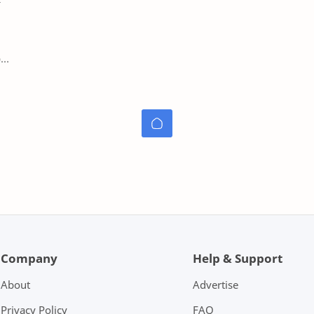
i
…
Company
Help & Support
About
Advertise
Privacy Policy
FAQ