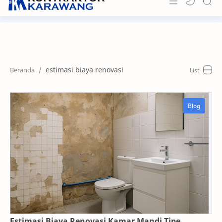
Home
About
estimasi biaya renovasi
Portfolio
News & Info
Contact
Estimasi Biaya Renovasi Kamar Mandi Tipe