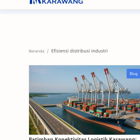
+62267 8632104
nf@nikifour.co.id
Efisiensi distribusi industri
Patimban Konektivitas Logistik Karawang: