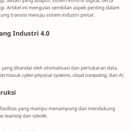
, desain yang adaptif, sistem kontrol digital, serta
gi. Artikel ini mengulas sembilan aspek penting dalam
g transisi menuju sistem industri pintar.
g Industri 4.0
 yang ditandai oleh otomatisasi dan pertukaran data
 termasuk
cyber-physical systems
,
cloud computing
, dan
AI
.
truksi
kan fasilitas yang mampu menampung dan mendukung
e learning
dan
robotik
.