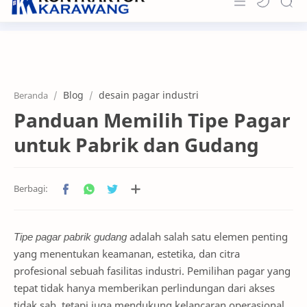
Home
About
Blog
desain pagar industri
Beranda
Portfolio
Panduan Memilih Tipe Pagar
News & Info
untuk Pabrik dan Gudang
Contact
Tipe pagar pabrik gudang
adalah salah satu elemen penting
yang menentukan keamanan, estetika, dan citra
profesional sebuah fasilitas industri. Pemilihan pagar yang
tepat tidak hanya memberikan perlindungan dari akses
tidak sah, tetapi juga mendukung kelancaran operasional