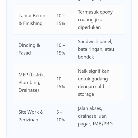
Termasuk epoxy
Lantai Beton
10 –
coating jika
& Finishing
15%
diperlukan
Sandwich panel,
Dinding &
10 –
bata ringan, atau
Fasad
15%
bondek
Naik signifikan
MEP (Listrik,
10 –
untuk gudang
Plumbing,
15%
dengan cold
Drainase)
storage
Jalan akses,
Site Work &
5 –
drainase luar,
Perizinan
10%
pagar, IMB/PBG