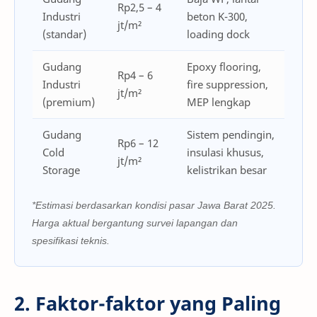
Rp2,5 – 4
Industri
beton K-300,
jt/m²
(standar)
loading dock
Gudang
Epoxy flooring,
Rp4 – 6
Industri
fire suppression,
jt/m²
(premium)
MEP lengkap
Gudang
Sistem pendingin,
Rp6 – 12
Cold
insulasi khusus,
jt/m²
Storage
kelistrikan besar
*Estimasi berdasarkan kondisi pasar Jawa Barat 2025.
Harga aktual bergantung survei lapangan dan
spesifikasi teknis.
2. Faktor-faktor yang Paling