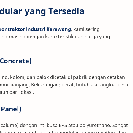
odular yang Tersedia
kontraktor industri Karawang
, kami sering
ng-masing dengan karakteristik dan harga yang
 Concrete)
ng, kolom, dan balok dicetak di pabrik dengan cetakan
 umur panjang. Kekurangan: berat, butuh alat angkut besar
jauh dari lokasi.
 Panel)
incalume) dengan inti busa EPS atau polyurethane. Sangat
yak digunakan untuk kantor modular, ruang meeting, dan