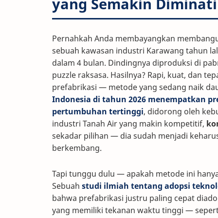
yang Semakin Diminati 
Pernahkah Anda membayangkan membangun p
sebuah kawasan industri Karawang tahun lalu
dalam 4 bulan. Dindingnya diproduksi di pabri
puzzle raksasa. Hasilnya? Rapi, kuat, dan te
prefabrikasi — metode yang sedang naik da
Indonesia di tahun 2026 menempatkan pre
pertumbuhan tertinggi
, didorong oleh keb
industri Tanah Air yang makin kompetitif,
ko
sekadar pilihan — dia sudah menjadi keharu
berkembang.
Tapi tunggu dulu — apakah metode ini hanya
Sebuah
studi ilmiah tentang adopsi tekno
bahwa prefabrikasi justru paling cepat diad
yang memiliki tekanan waktu tinggi — seper