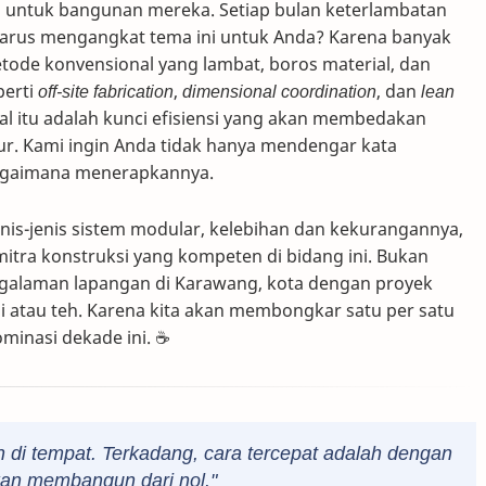
n untuk bangunan mereka. Setiap bulan keterlambatan
 harus mengangkat tema ini untuk Anda? Karena banyak
etode konvensional yang lambat, boros material, dan
perti
off-site fabrication
,
dimensional coordination
, dan
lean
l itu adalah kunci efisiensi yang akan membedakan
r. Kami ingin Anda tidak hanya mendengar kata
bagaimana menerapkannya.
nis-jenis sistem modular, kelebihan dan kekurangannya,
itra konstruksi yang kompeten di bidang ini. Bukan
engalaman lapangan di Karawang, kota dengan proyek
pi atau teh. Karena kita akan membongkar satu per satu
minasi dekade ini. ☕
n di tempat. Terkadang, cara tercepat adalah dengan
kan membangun dari nol."